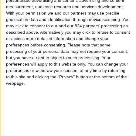
personalised advertising and content, advertising and content
Χατζησάββα,
Global
Head
of
Digital,
UM
Menat.
Μαζί της,
measurement, audience research and services development.
26 ακόμη διακεκριμένοι επαγγελματίες και στελέχη που
With your permission we and our partners may use precise
εργάζονται στο εξωτερικό και σε brands που
geolocation data and identification through device scanning. You
δραστηριοποιούνται στην Ελλάδα, ένωσαν τις εμπειρίες
may click to consent to our and our 824 partners’ processing as
τους για να φέρουν εις πέρας το έργο της αξιολόγησης.
described above. Alternatively you may click to refuse to consent
or access more detailed information and change your
preferences before consenting.
Please note that some
processing of your personal data may not require your consent,
but you have a right to object to such processing. Your
preferences will apply to this website only. You can change your
preferences or withdraw your consent at any time by returning
to this site and clicking the "Privacy" button at the bottom of the
ΔΕΙΤΕ ΤΙΣ ΦΩΤΟΓΡΑΦΙΕΣ ΣΤΟ FLICKR
webpage.
WINNERS 2025