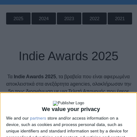
2025
2024
2023
2022
2021
Indie Awards 2025
Τα
Indie Awards 2025
, τα βραβεία που είναι αφιερωμένα
αποκλειστικά στα ανεξάρτητα agencies, ολοκλήρωσαν την
5η τους διοργάνωση με μια Τελετή Απονομής που έφερε
κοντά όλη την indie αγορά της Επικοινωνίας. Η Τελετή
Απονομής πραγματοποιήθηκε την Τετάρτη 30 Απριλίου,
We value your privacy
στο Gazarte.
We and our
partners
store and/or access information on a
device, such as cookies and process personal data, such as
Στην Προεδρία της Κριτικής Επιτροπής, για δεύτερη φορά,
unique identifiers and standard information sent by a device for
ήταν η
Χρύσα