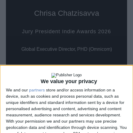
Chrisa Chatzisavva
Jury President Indie Awards 2026
Global Executive Director, PHD (Omnicom)
We value your privacy
We and our
partners
store and/or access information on a
Τα Μέλη της Κριτικής
device, such as cookies and process personal data, such as
unique identifiers and standard information sent by a device for
Επιτροπής
personalised advertising and content, advertising and content
measurement, audience research and services development.
With your permission we and our partners may use precise
geolocation data and identification through device scanning. You