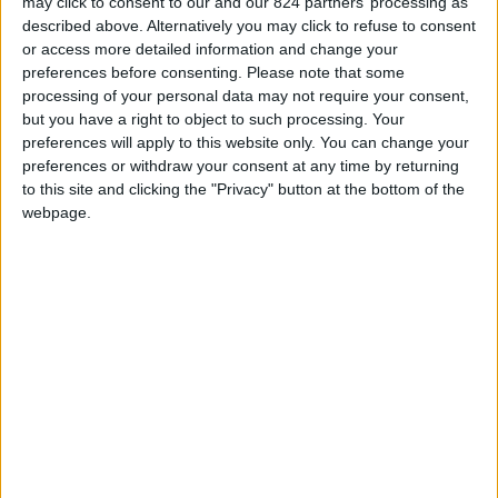
may click to consent to our and our 824 partners’ processing as
described above. Alternatively you may click to refuse to consent
Panagiotis Apostolopoulos
or access more detailed information and change your
preferences before consenting.
Please note that some
Senior Marketing Manager Eastern Europe Snacks,
PepsiCo
processing of your personal data may not require your consent,
but you have a right to object to such processing. Your
preferences will apply to this website only. You can change your
Xenofontas Bellos
preferences or withdraw your consent at any time by returning
to this site and clicking the "Privacy" button at the bottom of the
Paid Social Lead, Vodafone
webpage.
Eirini Bousniari
Digital Marketing Manager, TOYOTA HELLAS S.A.
Eleni Danika
Partner, Audience Operations, WPP Media