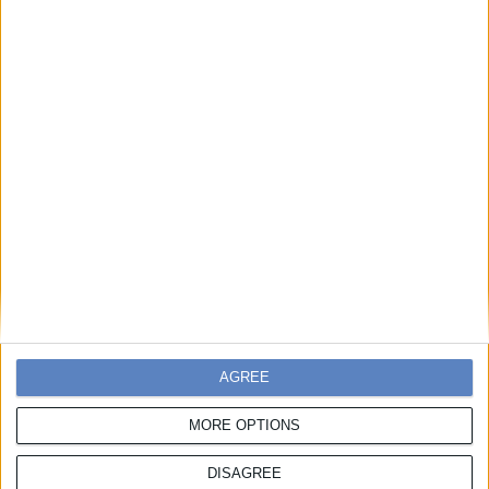
Georgia Paschou
Marketing & Communications Executive, Vacheron
Constantin UK&I
Konstadinos Penlidis
Digital Designer
AGREE
Manos Spanos
MORE OPTIONS
Chief Business Officer, Meta Materials Inc.
DISAGREE